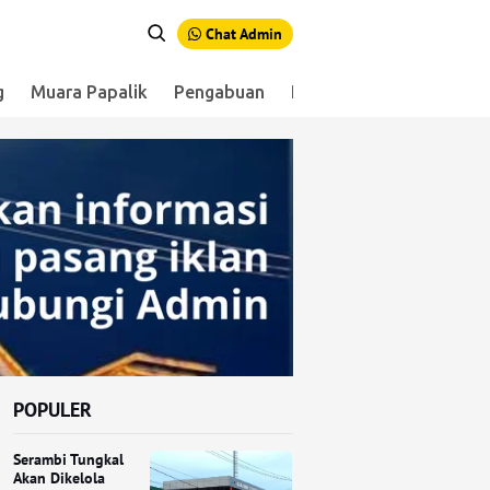
Chat Admin
g
Muara Papalik
Pengabuan
Renah Mendaluh
Sen
POPULER
Serambi Tungkal
Akan Dikelola