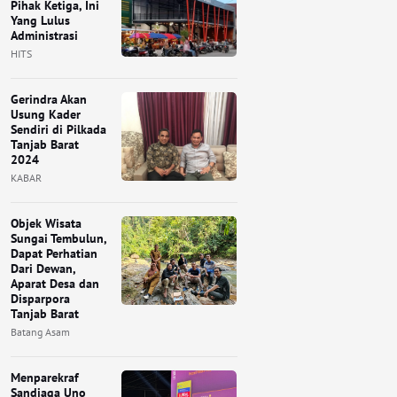
Pihak Ketiga, Ini
Yang Lulus
Administrasi
HITS
Gerindra Akan
Usung Kader
Sendiri di Pilkada
Tanjab Barat
2024
KABAR
Objek Wisata
Sungai Tembulun,
Dapat Perhatian
Dari Dewan,
Aparat Desa dan
Disparpora
Tanjab Barat
Batang Asam
Menparekraf
Sandiaga Uno