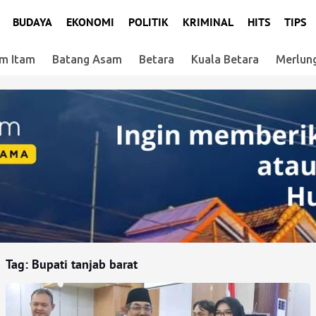
BUDAYA
EKONOMI
POLITIK
KRIMINAL
HITS
TIPS
m Itam
Batang Asam
Betara
Kuala Betara
Merlun
Tag:
Bupati tanjab barat