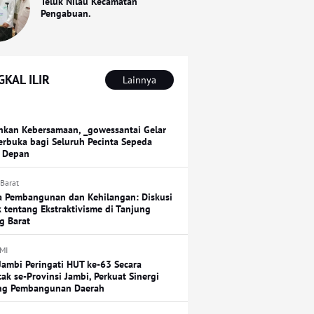
Teluk Nilau Kecamatan
Pengabuan.
KAL ILIR
Lainnya
hkan Kebersamaan, _gowessantai Gelar
erbuka bagi Seluruh Pecinta Sepeda
 Depan
 Barat
a Pembangunan dan Kehilangan: Diskusi
k tentang Ekstraktivisme di Tanjung
g Barat
MI
Jambi Peringati HUT ke-63 Secara
tak se-Provinsi Jambi, Perkuat Sinergi
ng Pembangunan Daerah