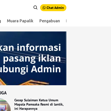
Chat Admin
g
Muara Papalik
Pengabuan
Renah Mendaluh
Sen
UGA
Cecep Sulaiman Ketua Umum
Mapala Pamsaka Resmi di lantik,
ini Harapannya