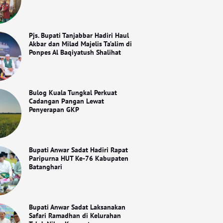
Pjs. Bupati Tanjabbar Hadiri Haul
Akbar dan Milad Majelis Ta’alim di
Ponpes Al Baqiyatush Shalihat
Bulog Kuala Tungkal Perkuat
Cadangan Pangan Lewat
Penyerapan GKP
Bupati Anwar Sadat Hadiri Rapat
Paripurna HUT Ke-76 Kabupaten
Batanghari
Bupati Anwar Sadat Laksanakan
Safari Ramadhan di Kelurahan