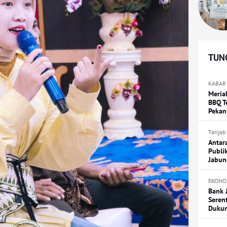
TUNG
KABAR
Meria
BBQ T
Pekan
Tanjab
Antar
Publi
Jabun
EKONO
Bank 
Seren
Duku