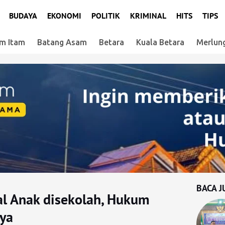
BUDAYA
EKONOMI
POLITIK
KRIMINAL
HITS
TIPS
m Itam
Batang Asam
Betara
Kuala Betara
Merlun
BACA J
al Anak disekolah, Hukum
nya