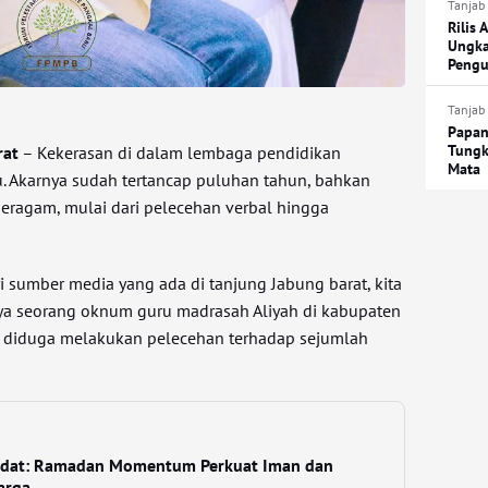
Tanjab
Rilis 
Ungka
Pengu
Tanjab
Papan
Tungk
rat
– Kekerasan di dalam lembaga pendidikan
Mata
. Akarnya sudah tertancap puluhan tahun, bahkan
beragam, mulai dari pelecehan verbal hingga
i sumber media yang ada di tanjung Jabung barat, kita
ya seorang oknum guru madrasah Aliyah di kabupaten
g diduga melakukan pelecehan terhadap sejumlah
adat: Ramadan Momentum Perkuat Iman dan
arga