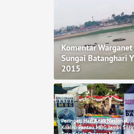
Komentar Warganet 
Sungai Batanghari Y
2015
Peringati Hari Anak Nasional,
Koalisi Pantau MBG Jambi Soro
Tata Kelola Program MBG