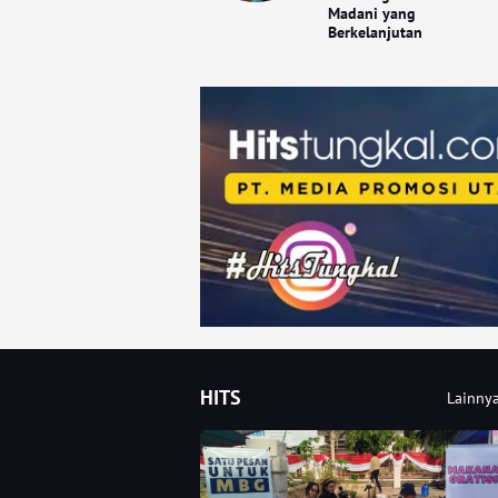
Madani yang
Berkelanjutan
HITS
Lainny