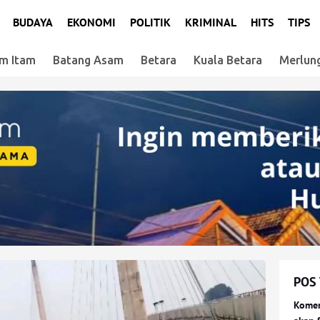
BUDAYA
EKONOMI
POLITIK
KRIMINAL
HITS
TIPS
m Itam
Batang Asam
Betara
Kuala Betara
Merlun
POS
Komen