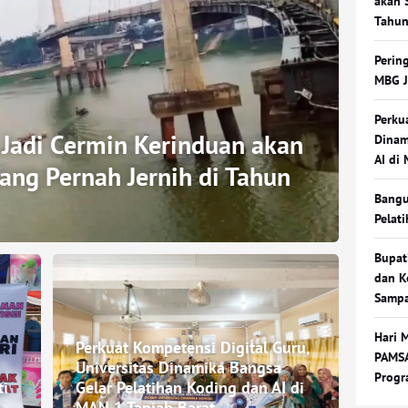
akan 
Tahu
Pering
MBG J
Perku
Jadi Cermin Kerinduan akan
Dinam
AI di
ang Pernah Jernih di Tahun
Bangu
Pelat
Bupat
dan K
Sampa
Hari 
Perkuat Kompetensi Digital Guru,
PAMSA
Universitas Dinamika Bangsa
Progr
ti
Gelar Pelatihan Koding dan AI di
MAN 1 Tanjab Barat