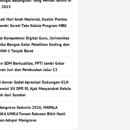
Sungai Batanghari Yang Pernah Jernih di
n 2015
ati Hari Anak Nasional, Koalisi Pantau
ambi Soroti Tata Kelola Program MBG
at Kompetensi Digital Guru, Universitas
ika Bangsa Gelar Pelatihan Koding dan
 MAN 1 Tanjab Barat
n SDM Berkualitas, FPTI Jambi Gelar
ihan Juri dan Pembuatan Jalur C2
i Anwar Sadat Apresiasi Dukungan KLH
omisi XII DPR RI, Ajak Masyarakat Kelola
h dari Sumber
Mangrove Sedunia 2026, MAPALA
KA UINKA Tanam Ratusan Bibit Hasil
am Adopsi Mangrove