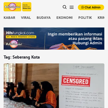
Chat Admin
KABAR
VIRAL
BUDAYA
EKONOMI
POLITIK
KRIMI
Tag:
Seberang Kota