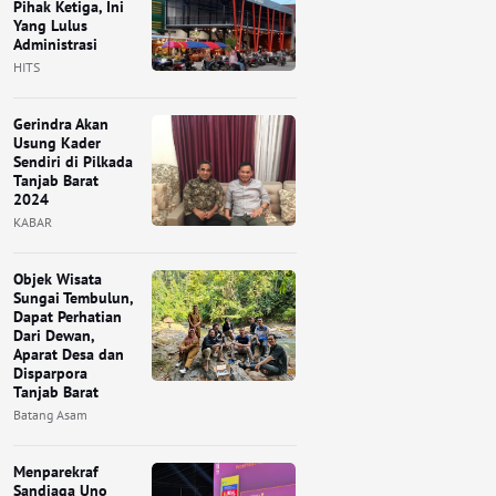
Pihak Ketiga, Ini
Yang Lulus
Administrasi
HITS
Gerindra Akan
Usung Kader
Sendiri di Pilkada
Tanjab Barat
2024
KABAR
Objek Wisata
Sungai Tembulun,
Dapat Perhatian
Dari Dewan,
Aparat Desa dan
Disparpora
Tanjab Barat
Batang Asam
Menparekraf
Sandiaga Uno