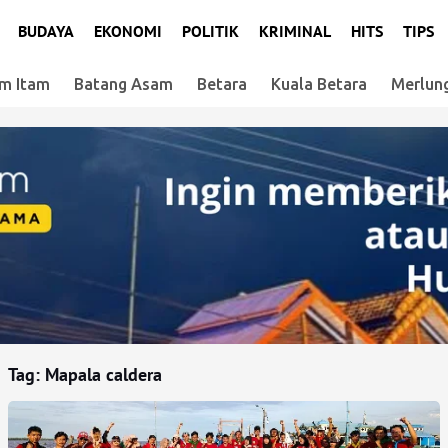
BUDAYA
EKONOMI
POLITIK
KRIMINAL
HITS
TIPS
m Itam
Batang Asam
Betara
Kuala Betara
Merlun
Tag:
Mapala caldera