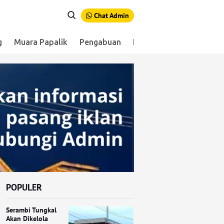
Chat Admin
g
Muara Papalik
Pengabuan
Renah Mendaluh
Sen
POPULER
Serambi Tungkal
Akan Dikelola