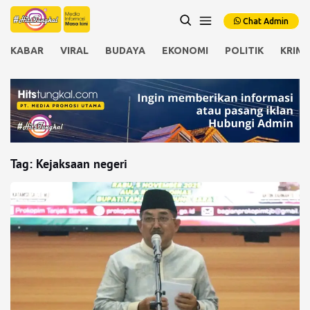
Chat Admin
KABAR
VIRAL
BUDAYA
EKONOMI
POLITIK
KRIMI
Tag:
Kejaksaan negeri