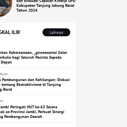
dan Evaluasi Capaian Kinerja OPD
Kabupaten Tanjung Jabung Barat
Tahun 2024
KAL ILIR
Lainnya
hkan Kebersamaan, _gowessantai Gelar
erbuka bagi Seluruh Pecinta Sepeda
 Depan
 Barat
a Pembangunan dan Kehilangan: Diskusi
k tentang Ekstraktivisme di Tanjung
g Barat
MI
Jambi Peringati HUT ke-63 Secara
tak se-Provinsi Jambi, Perkuat Sinergi
ng Pembangunan Daerah