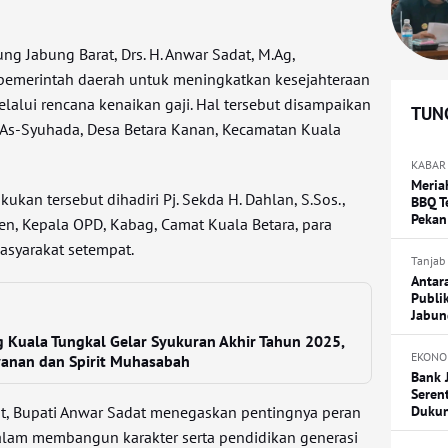
ung Jabung Barat, Drs. H. Anwar Sadat, M.Ag,
emerintah daerah untuk meningkatkan kesejahteraan
lalui rencana kenaikan gaji. Hal tersebut disampaikan
TUNG
d As-Syuhada, Desa Betara Kanan, Kecamatan Kuala
KABAR
Meria
akukan tersebut dihadiri Pj. Sekda H.
Dahlan, S.Sos.,
BBQ T
Pekan
sten, Kepala OPD, Kabag, Camat Kuala Betara, para
asyarakat setempat.
Tanjab
Antar
Publi
Jabun
 Kuala Tungkal Gelar Syukuran Akhir Tahun 2025,
EKONO
ayanan dan Spirit Muhasabah
Bank 
Seren
Duku
t, Bupati Anwar Sadat menegaskan pentingnya peran
alam membangun karakter serta pendidikan generasi