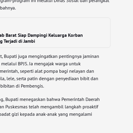
ram-program ini melalui Dinas Sosial dan perangkat
mbahnya.
jab Barat Siap Dampingi Keluarga Korban
Terjadi di Jambi
ut, Bupati juga mengingatkan pentingnya jaminan
 melalui BPJS. Ia mengajak warga untuk
rintah, seperti alat pompa bagi nelayan dan
a, lele, serta patin dengan penyediaan bibit dan
mbibitan di Pembengis.
ing, Bupati menegaskan bahwa Pemerintah Daerah
an Puskesmas telah mengambil langkah proaktif
adat gizi kepada anak-anak yang mengalami