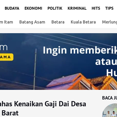
BUDAYA
EKONOMI
POLITIK
KRIMINAL
HITS
TIPS
m Itam
Batang Asam
Betara
Kuala Betara
Merlun
BACA J
has Kenaikan Gaji Dai Desa
 Barat