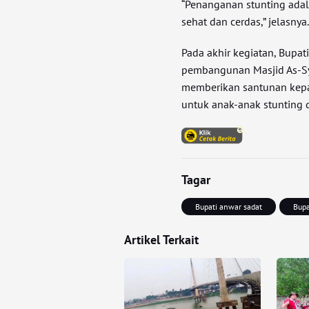
“Penanganan stunting adal
sehat dan cerdas,” jelasnya
Pada akhir kegiatan, Bupa
pembangunan Masjid As-Syu
memberikan santunan kepad
untuk anak-anak stunting d
Tagar
Bupati anwar sadat
Bupa
Artikel Terkait