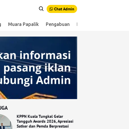
Chat Admin
g
Muara Papalik
Pengabuan
Renah Mendaluh
Sen
UGA
KPPN Kuala Tungkal Gelar
Tangguh Awards 2026, Apresiasi
Satker dan Pemda Berprestasi