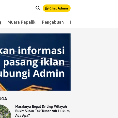
Chat Admin
g
Muara Papalik
Pengabuan
Renah Mendaluh
Sen
UGA
Maraknya Ilegal Driling Wilayah
Bukit Subur Tak Tersentuh Hukum,
Ada Apa?