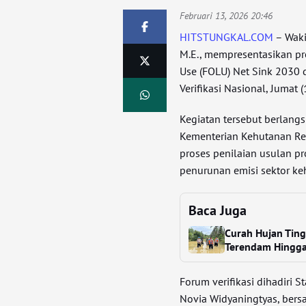
Februari 13, 2026 20:46
HITSTUNGKAL.COM
– Wakil
M.E., mempresentasikan p
Use (FOLU) Net Sink 2030 d
Verifikasi Nasional, Jumat (
Kegiatan tersebut berlang
Kementerian Kehutanan Re
proses penilaian usulan p
penurunan emisi sektor k
Baca Juga
Curah Hujan Tingg
Terendam Hingg
Forum verifikasi dihadiri S
Novia Widyaningtyas, bersa