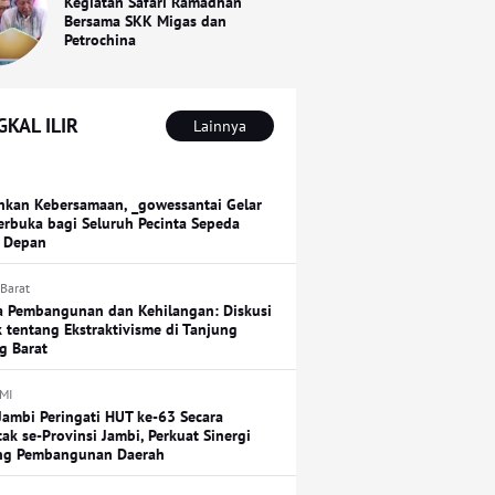
Kegiatan Safari Ramadhan
Bersama SKK Migas dan
Petrochina
KAL ILIR
Lainnya
hkan Kebersamaan, _gowessantai Gelar
erbuka bagi Seluruh Pecinta Sepeda
 Depan
 Barat
a Pembangunan dan Kehilangan: Diskusi
k tentang Ekstraktivisme di Tanjung
g Barat
MI
Jambi Peringati HUT ke-63 Secara
tak se-Provinsi Jambi, Perkuat Sinergi
ng Pembangunan Daerah