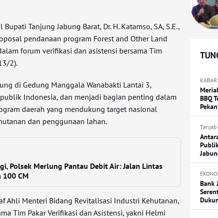
 Bupati Tanjung Jabung Barat, Dr. H. Katamso, SA, S.E.,
roposal pendanaan program Forest and Other Land
alam forum verifikasi dan asistensi bersama Tim
TUNG
13/2).
KABAR
sung di Gedung Manggala Wanabakti Lantai 3,
Meria
publik Indonesia, dan menjadi bagian penting dalam
BBQ T
Pekan
rogram daerah yang mendukung target nasional
ehutanan dan penggunaan lahan.
Tanjab
Antar
Publi
Jabun
i, Polsek Merlung Pantau Debit Air: Jalan Lintas
EKONO
a 100 CM
Bank 
Seren
Duku
taf Ahli Menteri Bidang Revitalisasi Industri Kehutanan,
ma Tim Pakar Verifikasi dan Asistensi, yakni Helmi