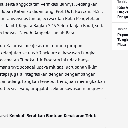
Tanjab
, serta anggota tim verifikasi lainnya. Sedangkan
Rilis 
Bupati Katamso didampingi Prof. Dr. Ir. Rosyani, M.Si.,
Ungka
Pengu
ian Universitas Jambi, perwakilan Balai Pengelolaan
nsi Jambi, Kepala Bagian SDA Setda Tanjab Barat, serta
Tanjab
an Inovasi Daerah Bappeda Tanjab Barat.
Papan
Tungk
Mata
up Katamso menjelaskan rencana program
elanjutan seluas 50 hektare di kawasan Pangkal
ecamatan Tungkal Ilir. Program ini tidak hanya
i mangrove sebagai upaya mitigasi perubahan iklim
 tetapi juga diintegrasikan dengan pengembangan
dan udang. Langkah tersebut bertujuan meningkatkan
t pesisir yang tinggal di sekitar kawasan mangrove.
Barat Kembali Serahkan Bantuan Kebakaran Teluk