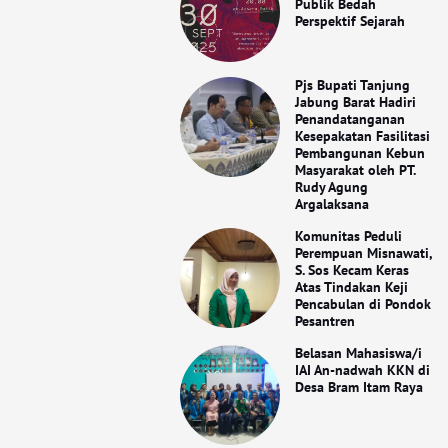
Publik Bedah
Perspektif Sejarah
Pjs Bupati Tanjung
Jabung Barat Hadiri
Penandatanganan
Kesepakatan Fasilitasi
Pembangunan Kebun
Masyarakat oleh PT.
Rudy Agung
Argalaksana
Komunitas Peduli
Perempuan Misnawati,
S. Sos Kecam Keras
Atas Tindakan Keji
Pencabulan di Pondok
Pesantren
Belasan Mahasiswa/i
IAI An-nadwah KKN di
Desa Bram Itam Raya