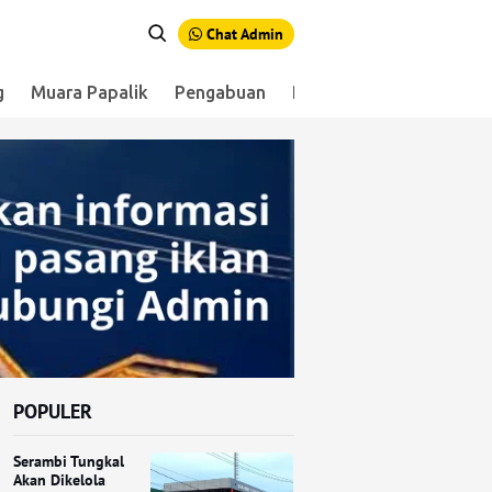
Chat Admin
g
Muara Papalik
Pengabuan
Renah Mendaluh
Sen
POPULER
Serambi Tungkal
Akan Dikelola