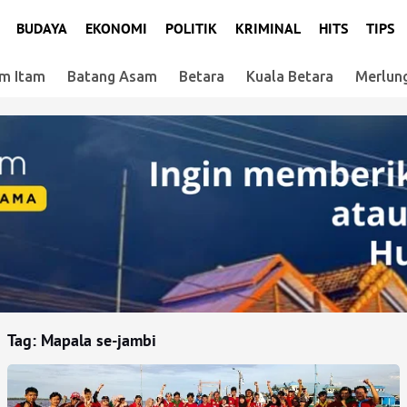
BUDAYA
EKONOMI
POLITIK
KRIMINAL
HITS
TIPS
m Itam
Batang Asam
Betara
Kuala Betara
Merlun
Tag:
Mapala se-jambi