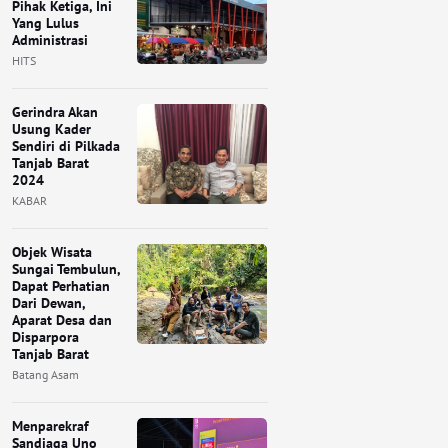
Pihak Ketiga, Ini
Yang Lulus
Administrasi
HITS
Gerindra Akan
Usung Kader
Sendiri di Pilkada
Tanjab Barat
2024
KABAR
Objek Wisata
Sungai Tembulun,
Dapat Perhatian
Dari Dewan,
Aparat Desa dan
Disparpora
Tanjab Barat
Batang Asam
Menparekraf
Sandiaga Uno