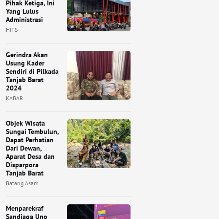
Pihak Ketiga, Ini
Yang Lulus
Administrasi
HITS
Gerindra Akan
Usung Kader
Sendiri di Pilkada
Tanjab Barat
2024
KABAR
Objek Wisata
Sungai Tembulun,
Dapat Perhatian
Dari Dewan,
Aparat Desa dan
Disparpora
Tanjab Barat
Batang Asam
Menparekraf
Sandiaga Uno