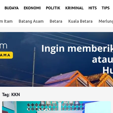
BUDAYA
EKONOMI
POLITIK
KRIMINAL
HITS
TIPS
m Itam
Batang Asam
Betara
Kuala Betara
Merlun
Tag:
KKN