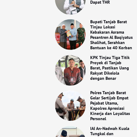
Dapat THR
Bupati Tanjab Barat
Tinjau Lokasi
Kebakaran Asrama
Pesantren Al Baqiyatus
Shalihat, Serahkan
Bantuan ke 40 Korban
KPK Tinjau Tiga Titik
Proyek di Tanjab
Barat, Pastikan Uang
Rakyat Dikelola
dengan Benar
Polres Tanjab Barat
Gelar Sertijab Empat
Pejabat Utama,
Kapolres Apresiasi
Kinerja dan Loyalitas
Personel
IAI An-Nadwah Kuala
Tungkal dan