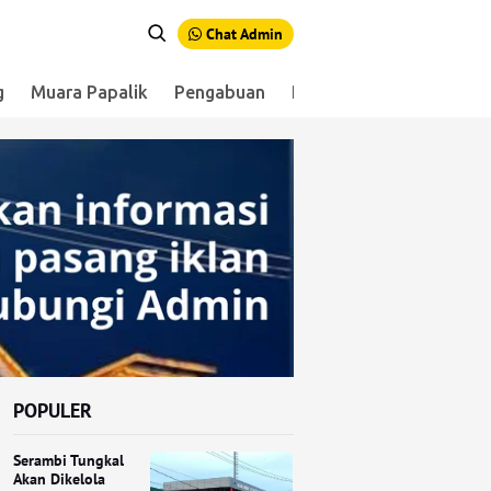
Chat Admin
g
Muara Papalik
Pengabuan
Renah Mendaluh
Sen
POPULER
Serambi Tungkal
Akan Dikelola