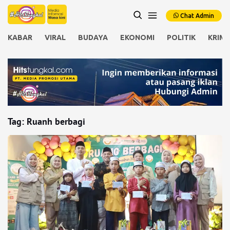
Chat Admin
KABAR
VIRAL
BUDAYA
EKONOMI
POLITIK
KRIMI
Tag:
Ruanh berbagi