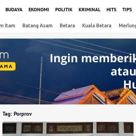
BUDAYA
EKONOMI
POLITIK
KRIMINAL
HITS
TIPS
m Itam
Batang Asam
Betara
Kuala Betara
Merlun
Tag:
Porprov