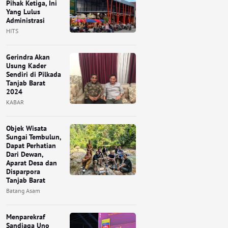
Pihak Ketiga, Ini
Yang Lulus
Administrasi
HITS
Gerindra Akan
Usung Kader
Sendiri di Pilkada
Tanjab Barat
2024
KABAR
Objek Wisata
Sungai Tembulun,
Dapat Perhatian
Dari Dewan,
Aparat Desa dan
Disparpora
Tanjab Barat
Batang Asam
Menparekraf
Sandiaga Uno