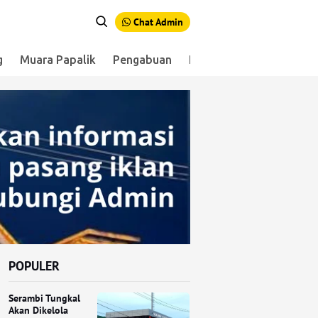
Chat Admin
g
Muara Papalik
Pengabuan
Renah Mendaluh
Sen
POPULER
Serambi Tungkal
Akan Dikelola