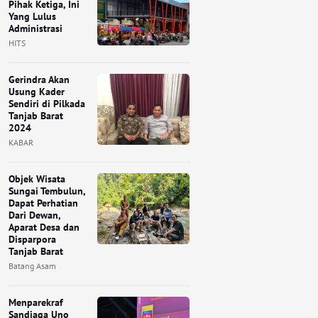
Pihak Ketiga, Ini
Yang Lulus
Administrasi
HITS
Gerindra Akan
Usung Kader
Sendiri di Pilkada
Tanjab Barat
2024
KABAR
Objek Wisata
Sungai Tembulun,
Dapat Perhatian
Dari Dewan,
Aparat Desa dan
Disparpora
Tanjab Barat
Batang Asam
Menparekraf
Sandiaga Uno