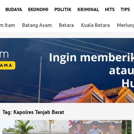
BUDAYA
EKONOMI
POLITIK
KRIMINAL
HITS
TIPS
m Itam
Batang Asam
Betara
Kuala Betara
Merlun
Tag:
Kapolres Tanjab Barat