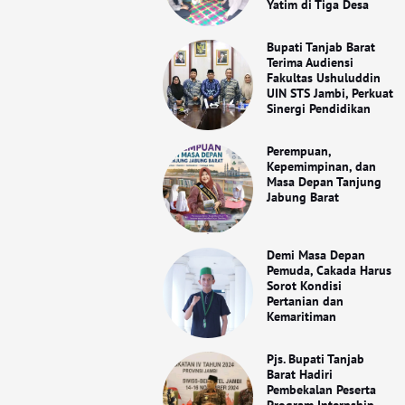
Yatim di Tiga Desa
Bupati Tanjab Barat
Terima Audiensi
Fakultas Ushuluddin
UIN STS Jambi, Perkuat
Sinergi Pendidikan
Perempuan,
Kepemimpinan, dan
Masa Depan Tanjung
Jabung Barat
Demi Masa Depan
Pemuda, Cakada Harus
Sorot Kondisi
Pertanian dan
Kemaritiman
Pjs. Bupati Tanjab
Barat Hadiri
Pembekalan Peserta
Program Internship