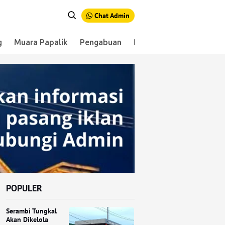
Chat Admin
g
Muara Papalik
Pengabuan
Renah Mendaluh
Sen
POPULER
Serambi Tungkal
Akan Dikelola