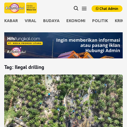
Chat Admin
KABAR
VIRAL
BUDAYA
EKONOMI
POLITIK
KRIMI
Tag:
Ilegal drilling