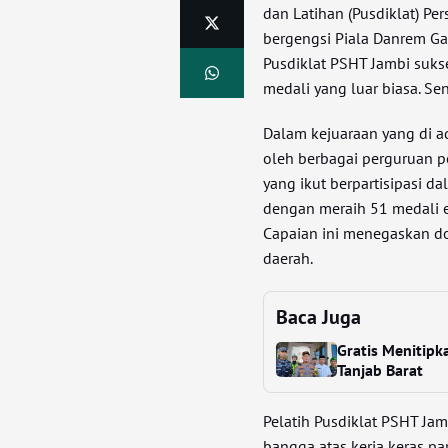
dan Latihan (Pusdiklat) Pe
bergengsi Piala Danrem Ga
Pusdiklat PSHT Jambi suk
medali yang luar biasa. S
Dalam kejuaraan yang di a
oleh berbagai perguruan pe
yang ikut berpartisipasi d
dengan meraih 51 medali e
Capaian ini menegaskan do
daerah.
Baca Juga
Gratis Menitipk
Tanjab Barat
Pelatih Pusdiklat PSHT Ja
bangga atas kerja keras par