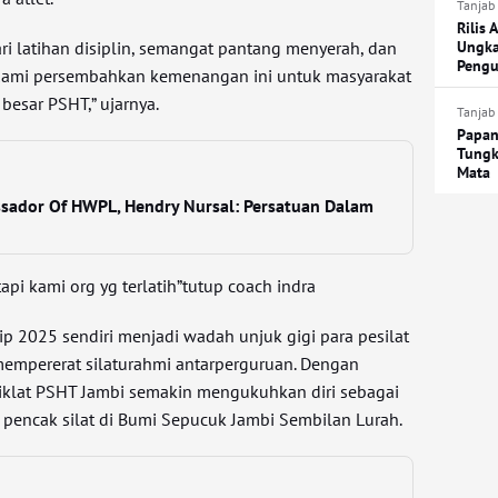
Tanjab
Rilis 
dari latihan disiplin, semangat pantang menyerah, dan
Ungka
Pengu
Kami persembahkan kemenangan ini untuk masyarakat
besar PSHT,” ujarnya.
Tanjab
Papan
Tungk
Mata
ssador Of HWPL, Hendry Nursal: Persatuan Dalam
api kami org yg terlatih”tutup coach indra
p 2025 sendiri menjadi wadah unjuk gigi para pesilat
empererat silaturahmi antarperguruan. Dengan
sdiklat PSHT Jambi semakin mengukuhkan diri sebagai
 pencak silat di Bumi Sepucuk Jambi Sembilan Lurah.