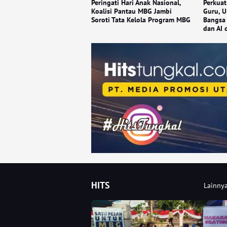
Peringati Hari Anak Nasional,
Perkuat
Koalisi Pantau MBG Jambi
Guru, U
Soroti Tata Kelola Program MBG
Bangsa 
dan AI 
HITS
Lainny