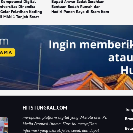
 Kompetensi Digital
Bupati Anwar Sadat Serahkan
niversitas Dinamika
Bantuan Bedah Rumah dan
Gelar Pelatihan Koding
Hadiri Panen Raya di Bram Itam
di MAN 1 Tanjab Barat
HITSTUNGKAL.COM
a
Tung
merupakan platform digital yang dikelola oleh PT.
Bra
Media Promosi Utama. Situs ini menyajikan
Beta
informasi yang akurat, jelas, cepat, dan dapat