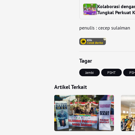
Kolaborasi denga
Tungkal Perkuat K
penulis : cecep sulaiman
Tagar
Jambi
PSHT
PSH
Artikel Terkait