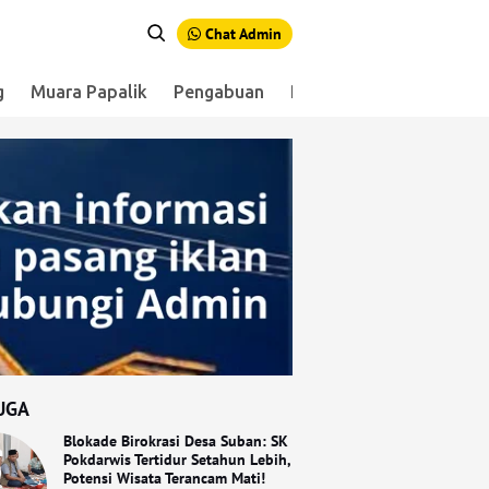
Chat Admin
g
Muara Papalik
Pengabuan
Renah Mendaluh
Sen
UGA
Blokade Birokrasi Desa Suban: SK
Pokdarwis Tertidur Setahun Lebih,
Potensi Wisata Terancam Mati!