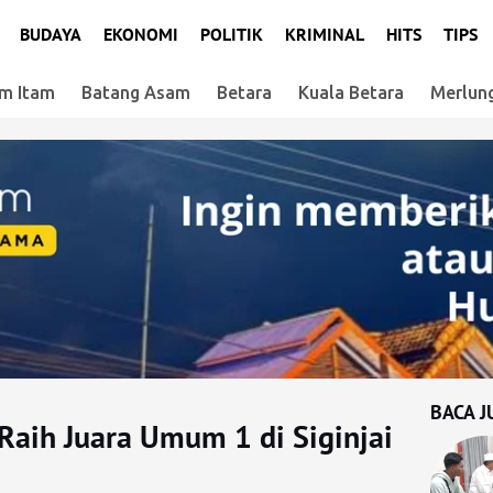
BUDAYA
EKONOMI
POLITIK
KRIMINAL
HITS
TIPS
m Itam
Batang Asam
Betara
Kuala Betara
Merlun
BACA J
Raih Juara Umum 1 di Siginjai