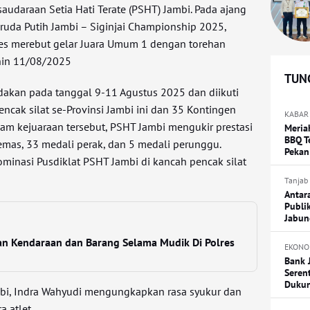
rsaudaraan Setia Hati Terate (PSHT) Jambi. Pada ajang
ruda Putih Jambi – Siginjai Championship 2025,
ses merebut gelar Juara Umum 1 dengan torehan
enin 11/08/2025
TUNG
dakan pada tanggal 9-11 Agustus 2025 dan diikuti
ncak silat se-Provinsi Jambi ini dan 35 Kontingen
KABAR
alam kejuaraan tersebut, PSHT Jambi mengukir prestasi
Meria
BBQ T
mas, 33 medali perak, dan 5 medali perunggu.
Pekan
minasi Pusdiklat PSHT Jambi di kancah pencak silat
Tanjab
Antar
Publi
Jabun
an Kendaraan dan Barang Selama Mudik Di Polres
EKONO
Bank 
Seren
Duku
mbi, Indra Wahyudi mengungkapkan rasa syukur dan
a atlet.