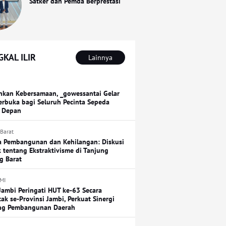
Satker dan Pemda Berprestasi
KAL ILIR
Lainnya
hkan Kebersamaan, _gowessantai Gelar
erbuka bagi Seluruh Pecinta Sepeda
 Depan
 Barat
a Pembangunan dan Kehilangan: Diskusi
k tentang Ekstraktivisme di Tanjung
g Barat
MI
Jambi Peringati HUT ke-63 Secara
tak se-Provinsi Jambi, Perkuat Sinergi
ng Pembangunan Daerah